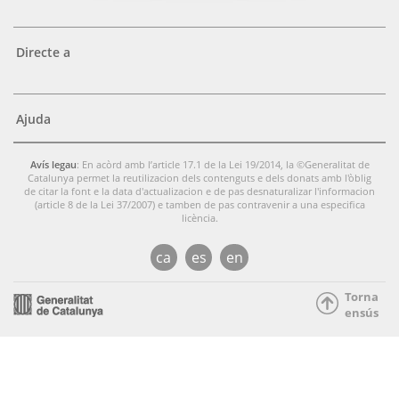
Directe a
Ajuda
Avís legau
: En acòrd amb l’article 17.1 de la Lei 19/2014, la ©Generalitat de
Catalunya permet la reutilizacion dels contenguts e dels donats amb l'òblig
de citar la font e la data d'actualizacion e de pas desnaturalizar l'informacion
(article 8 de la Lei 37/2007) e tamben de pas contravenir a una especifica
licència.
ca
es
en
Torna
ensús