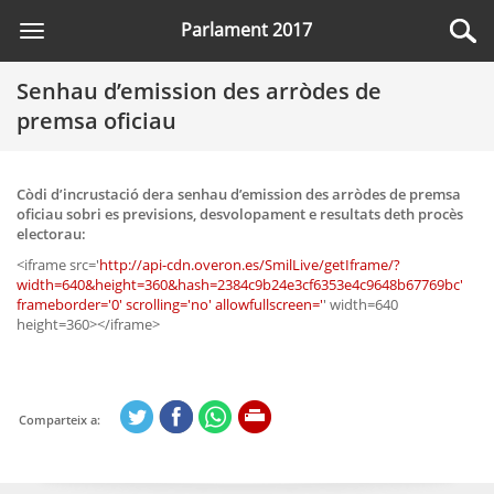
Parlament 2017
Toggle
navigation
Senhau d’emission des arròdes de
premsa oficiau
Còdi d’incrustació dera senhau d’emission des arròdes de premsa
oficiau sobri es previsions, desvolopament e resultats deth procès
electorau:
<iframe src='
http://api-cdn.overon.es/SmilLive/getIframe/?
width=640&height=360&hash=2384c9b24e3cf6353e4c9648b67769bc'
frameborder='0' scrolling='no' allowfullscreen='
' width=640
height=360></iframe>
Comparteix a: