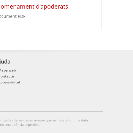
omenament d'apoderats
ocument PDF
juda
Mapa web
Contacte
ccessibilitat
tinguts i de les dades sempre que se'n citi la font i la data
mb una llicència específica.