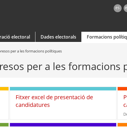
es
ació electoral
Dades electorals
Formacions políti
presos per a les formacions polítiques
resos per a les formacions 
a
Fitxer excel de presentació de
P
candidatures
c
D