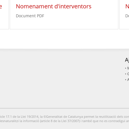
e
Nomenament d'interventors
N
Document PDF
D
A
A
icle 17.1 de la Llei 19/2014, la ©Generalitat de Catalunya permet la reutilització dels con
desnaturalitzi la informació (article 8 de la Llei 37/2007) i també que no es contradigui a