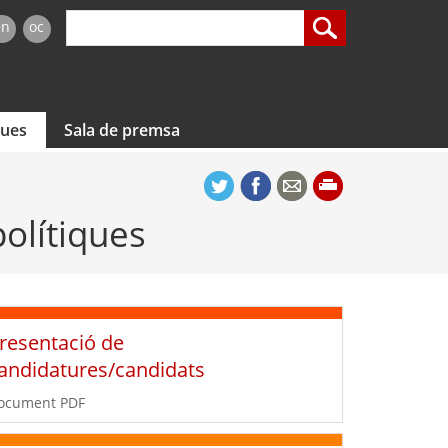
en
oc
ques
Sala de premsa
polítiques
resentació de
andidatures/candidats
ocument PDF