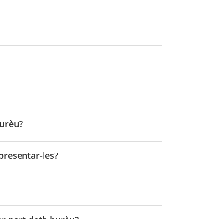
burèu?
presentar-les?