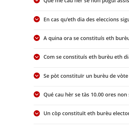
Qué me cau hèr se non pogui assist
En cas qu'eth dia des eleccions si
A quina ora se constituís eth burè
Com se constituís eth burèu eth di
Se pòt constituïr un burèu de vòt
Qué cau hèr se tàs 10.00 ores non 
Un còp constituït eth burèu electo