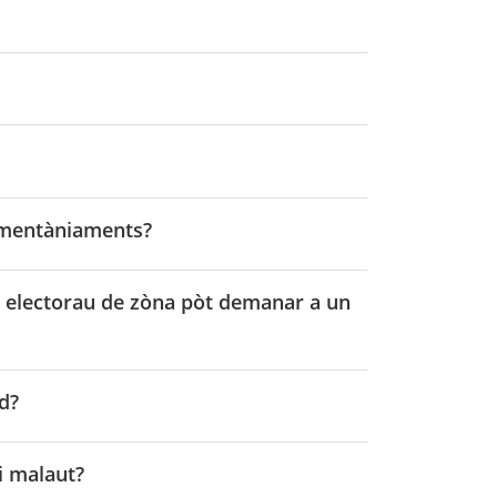
omentàniaments?
 electorau de zòna pòt demanar a un
d?
i malaut?