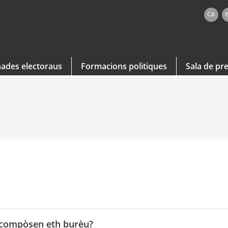
ca
ades electoraus
Formacions politiques
Sala de pr
 compòsen eth burèu?