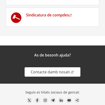
. Obre en una nova f
Sindicatura de compdes
As de besonh ajuda?
. Obre en una nova 
Contacte damb nosati
Seguís es hilats sociaus de gencat: