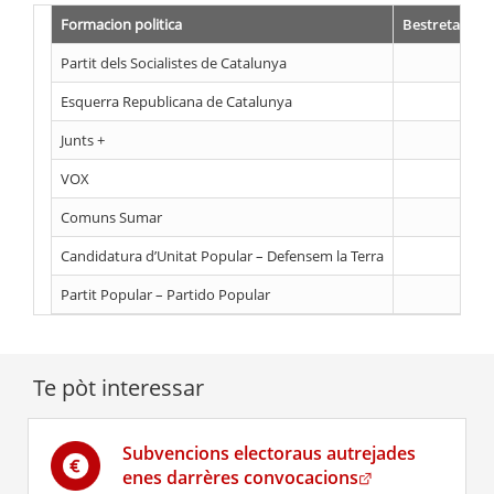
Formacion politica
Bestreta con
Partit dels Socialistes de Catalunya
Esquerra Republicana de Catalunya
Junts +
VOX
Comuns Sumar
Candidatura d’Unitat Popular – Defensem la Terra
Partit Popular – Partido Popular
Te pòt interessar
Subvencions electoraus autrejades
. Obre en una no
enes darrères convocacions