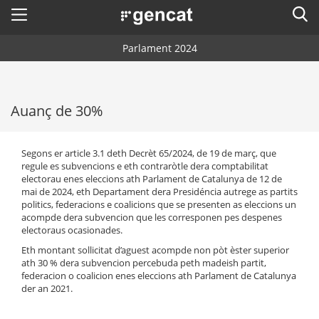
Menú
Cerc
. Obre en una nova finestra.
Parlament 2024
Inici
Cercador
Votants
Auanç de 30%
Meses electoraus
Formacions politiques
Segons er article 3.1 deth Decrèt 65/2024, de 19 de març, que
Calendari electoral
Resultats de les eleccions anteriors
regule es subvencions e eth contraròtle dera comptabilitat
electorau enes eleccions ath Parlament de Catalunya de 12 de
Comunicacion
mai de 2024, eth Departament dera Presidéncia autrege as partits
politics, federacions e coalicions que se presenten as eleccions un
Informacion electorau
acompde dera subvencion que les corresponen pes despenes
electoraus ocasionades.
Accessibilitat
Eth montant sollicitat d’aguest acompde non pòt èster superior
ath 30 % dera subvencion percebuda peth madeish partit,
federacion o coalicion enes eleccions ath Parlament de Catalunya
Idiòma:
oc
der an 2021.