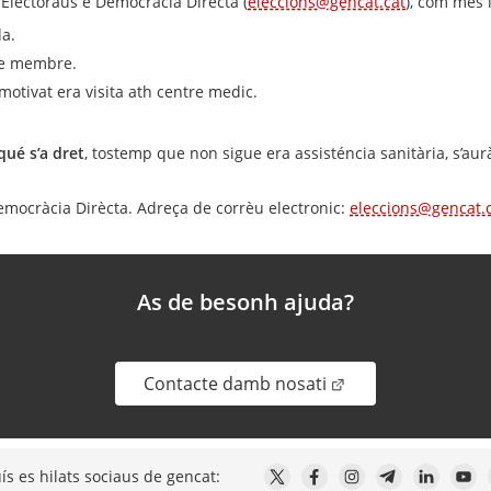
Electoraus e Democràcia Dirècta (
eleccions@gencat.cat
), com mès 
a.
de membre.
motivat era visita ath centre medic.
qué s’a dret
, tostemp que non sigue era assisténcia sanitària, s’a
emocràcia Dirècta. Adreça de corrèu electronic:
eleccions@gencat.
As de besonh ajuda?
. Obre en una nova 
Contacte damb nosati
ís es hilats sociaus de gencat: