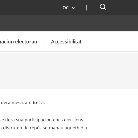
Cercador
OC
acion electorau
Accessibilitat
dera mesa, an dret a:
se dera sua participacion enes eleccions.
on disfruten de repòs setmanau aqueth dia.