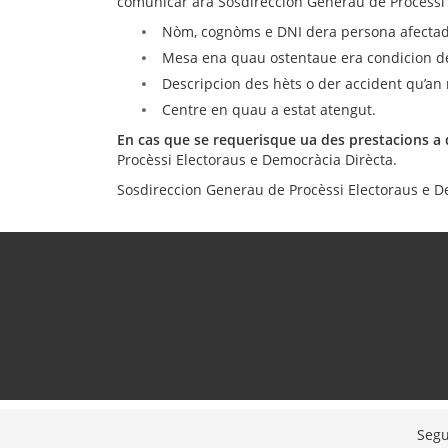
comunicar ara Sosdireccion Generau de Procèssi 
Nòm, cognòms e DNI dera persona afectad
Mesa ena quau ostentaue era condicion 
Descripcion des hèts o der accident qu’an 
Centre en quau a estat atengut.
En cas que se requerisque ua des prestacions a 
Procèssi Electoraus e Democràcia Dirècta.
Sosdireccion Generau de Procèssi Electoraus e D
Segu