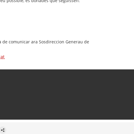
lèu possible, es donades que seguissen:
urà de comunicar ara Sosdireccion Generau de
cat
finestra.