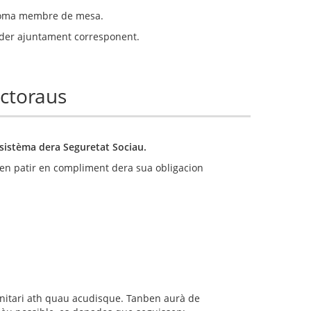
n coma membre de mesa.
ès der ajuntament corresponent.
ctoraus
sistèma dera Seguretat Sociau.
uen patir en compliment dera sua obligacion
sanitari ath quau acudisque. Tanben aurà de