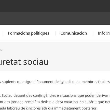
Cercador
Formacions politiques
Comunicacion
Inform
au
uretat sociau
Calendari electoral
Resultats de les eleccions anteriors
s suplents que siguen finaument designadi coma membres titolars 
t Sociau deuant des contingéncies e situacions que pòden derivar-
ent ara jornada complèta deth dia dera votacion, en supòsit que n
rnada laborau de cinc ores eth dia immediatament posterior.