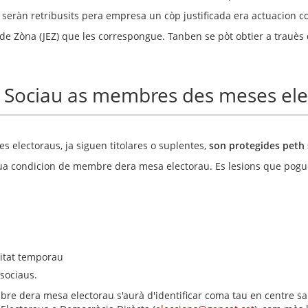
es seràn retribusits pera empresa un còp justificada era actuacio
orau de Zòna (JEZ) que les correspongue. Tanben se pòt obtier a trau
t Sociau as membres des meses ele
electoraus, ja siguen titolares o suplentes,
son protegides peth 
 sua condicion de membre dera mesa electorau. Es lesions que pog
itat temporau
 sociaus.
mbre dera mesa electorau s'aurà d'identificar coma tau en centre 