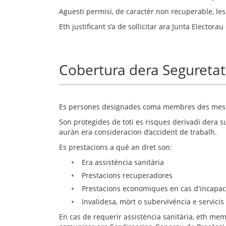
Aguesti permisi, de caractèr non recuperable, l
Eth justificant s’a de sollicitar ara Junta Elect
Cobertura dera Segureta
Es persones designades coma membres des meses 
Son protegides de toti es risques derivadi dera
auràn era consideracion d’accident de trabalh.
Es prestacions a qué an dret son:
Era assisténcia sanitària
Prestacions recuperadores
Prestacions economiques en cas d'incapac
Invalidesa, mòrt o subervivéncia e servicis
En cas de requerir assisténcia sanitària, eth me