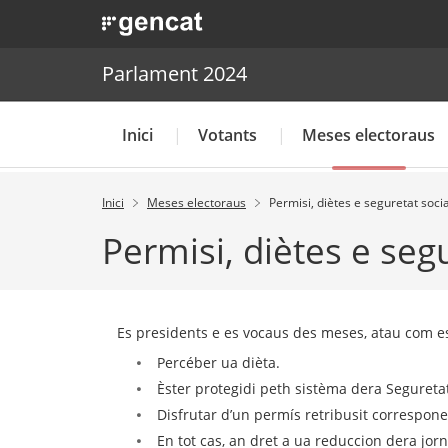
. Obre en una nova finestra.
. Obre en una nova finestra.
|
Parlament 2024
Parlament 2024
Inici
Votants
Meses electoraus
Inici
Meses electoraus
Permisi, diètes e seguretat soci
Permisi, diètes e seg
Es presidents e es vocaus des meses, atau com e
Percéber ua dièta.
Èster protegidi peth sistèma dera Segureta
Disfrutar d’un permís retribusit correspon
En tot cas, an dret a ua reduccion dera jo