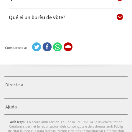
Qué ei un burèu de vòte?
Comparteix a:
Directe a
Ajuda
Avís legau
: En acòrd amb l’article 17.1 de la Lei 19/2014, la ©Generalitat de
Catalunya permet la reutilizacion dels contenguts e dels donats amb l'òblig
de citar la font e la data d'actualizacion e de pas desnaturalizar l'informacion