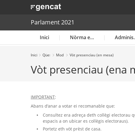
. Obre en una nova finestra.
Parlament 2021
Inici
Nòrma electorau
Administ
Inici
Qüestions
Modalitats
Vòt presenciau (en mesa)
frequentes
de vòt
Vòt presenciau (ena 
IMPORTANT
:
Abans d'anar a votar ei recomanable que:
Consultez era adreça deth collègi electorau q
espacis a on ubicar es collègis electoraus).
Portetz eth vòt prèst de casa.