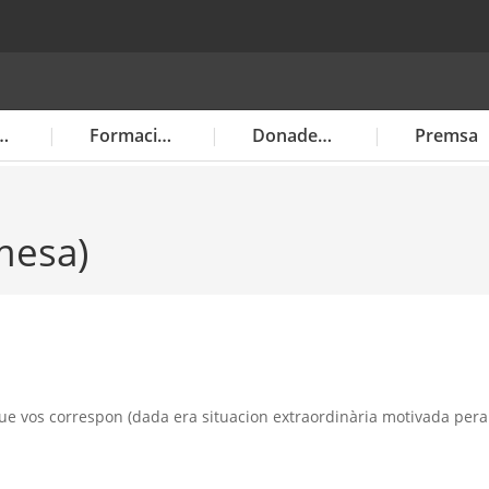
racion electorau
Formacions politiques
Donades electoraus
Premsa
mesa)
ue vos correspon (dada era situacion extraordinària motivada pera