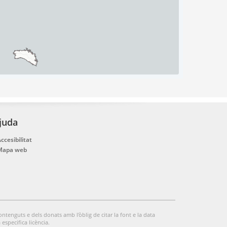
juda
ccesibilitat
.
Mapa web
ontenguts e dels donats amb l'òblig de citar la font e la data
especifica licència.