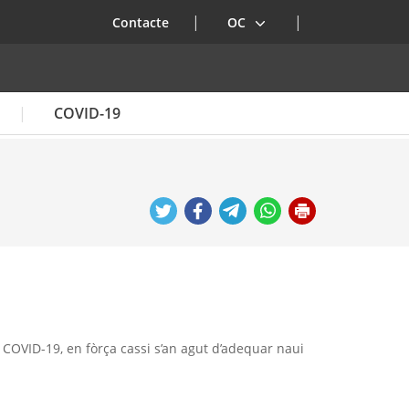
. Obre en una nova finestra.
Contacte
OC
COVID-19
 COVID-19, en fòrça cassi s’an agut d’adequar naui