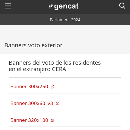
Menú
Busc
. Abrir en una nueva ventana.
Parlament 2024
Inicio
Buscador
Votantes
Banners voto exterior
Mesas electorales
Formaciones políticas
Banners del voto de los residentes
Calendario electoral
en el extranjero CERA
Comunicación
Resultados de las elecciones anteriores
(Abre en pestaña nueva)
Banner 300x250
Información electoral
Accesibilidad
(Abre en pestaña nueva)
Banner 300x60_v3
Idioma:
es
(Abre en pestaña nueva)
Banner 320x100