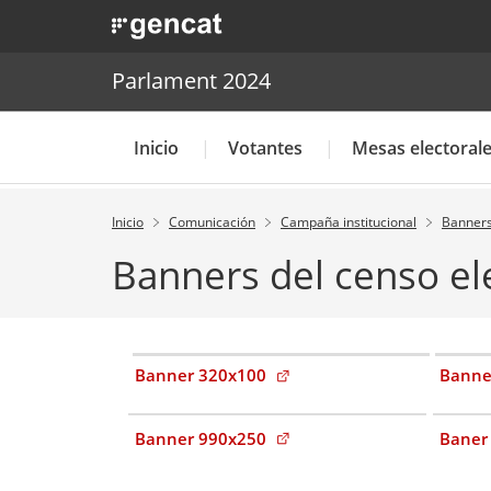
. Abrir en una nueva ventana.
. Abrir en una nueva ventana.
|
Parlament 2024
Parlament 2024
Inicio
Votantes
Mesas electoral
Inicio
Comunicación
Campaña institucional
Banner
Banners del censo el
(Abre en pestaña nueva)
Banner 320x100
Banne
(Abre en pestaña nueva)
Banner 990x250
Baner