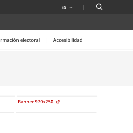
Buscador
ES
ormación electoral
Accesibilidad
eva)
(Abre en pestaña nueva)
Banner 970x250