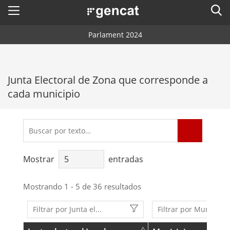
Menú
Busc
. Abrir en una nueva ventana.
Parlament 2024
Inicio
Buscador
Votantes
Junta Electoral de Zona que corresponde a
Mesas electorales
cada municipio
Formaciones políticas
Calendario electoral
Comunicación
Resultados de las elecciones anteriores
Información electoral
Mostrar
entradas
Accesibilidad
Mostrando 1 - 5 de 36 resultados
Idioma:
es